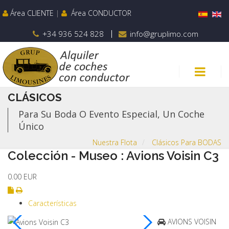
Área CLIENTE
|
Área CONDUCTOR
+34 936 524 828
info@gruplimo.com
CLÁSICOS
Para Su Boda O Evento Especial, Un Coche
Único
Nuestra Flota
Clásicos Para BODAS
Colección - Museo : Avions Voisin C3
0.00
EUR
Características
AVIONS VOISIN